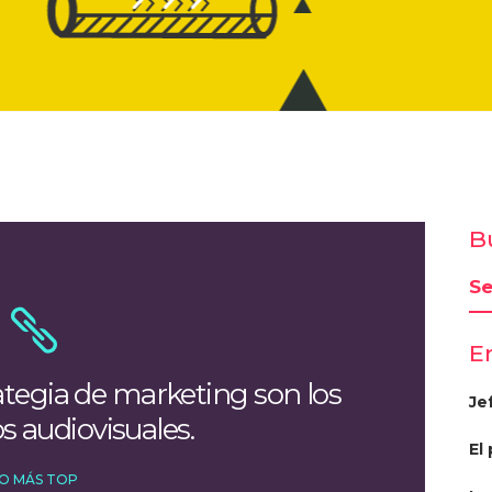
B
E
ategia de marketing son los
Je
s audiovisuales.
El
O MÁS TOP