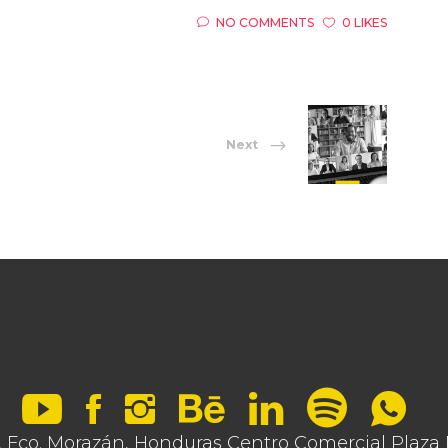
NO COMMENTS
0 LIKES
Next
Fco. Morazán, Honduras Centro Comercial Plaza Ro