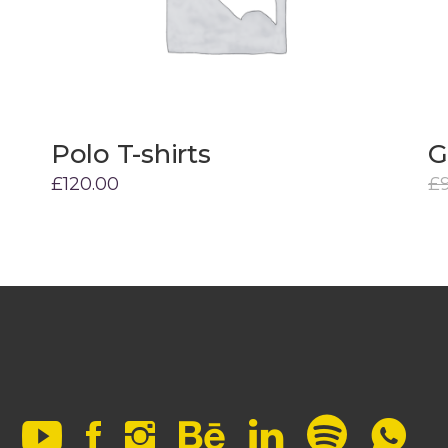
Polo T-shirts
G
Add to cart
£
120.00
£