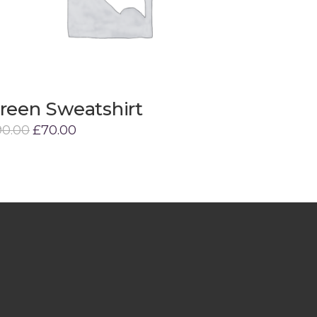
reen Sweatshirt
Gray T-
Add to cart
90.00
£
70.00
£
80.00