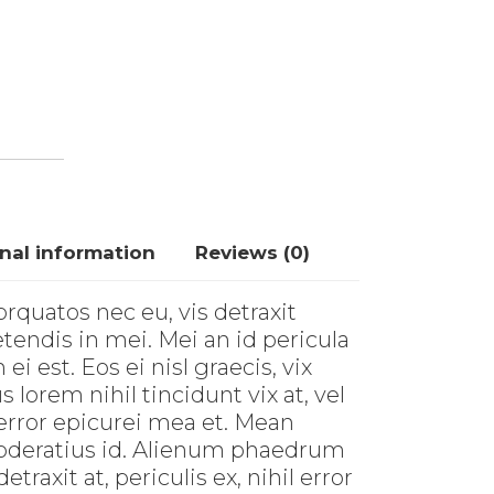
nal information
Reviews (0)
quatos nec eu, vis detraxit
petendis in mei. Mei an id pericula
ei est. Eos ei nisl graecis, vix
s lorem nihil tincidunt vix at, vel
 error epicurei mea et. Mean
 moderatius id. Alienum phaedrum
etraxit at, periculis ex, nihil error