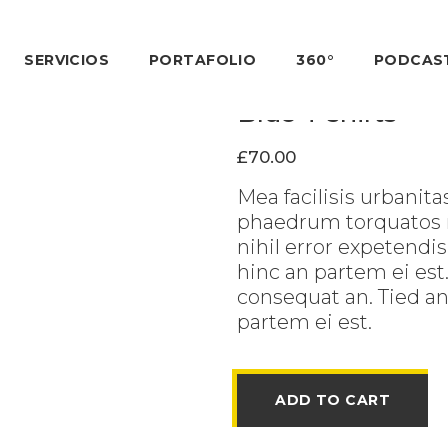
SERVICIOS
PORTAFOLIO
360°
PODCAS
Blue T-shirts
£
70.00
Mea facilisis urbanit
phaedrum torquatos ne
nihil error expetendis
hinc an partem ei est. 
consequat an. Tied an 
partem ei est.
ADD TO CART