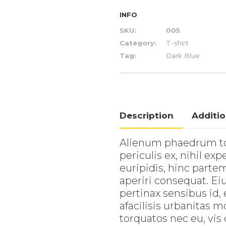
INFO
SKU:
005
Category:
T-shirt
Tag:
Dark Blue
Description
Additio
Alienum phaedrum tor
periculis ex, nihil ex
euripidis, hinc partem 
aperiri consequat. Eiu
pertinax sensibus id,
afacilisis urbanitas
torquatos nec eu, vis d