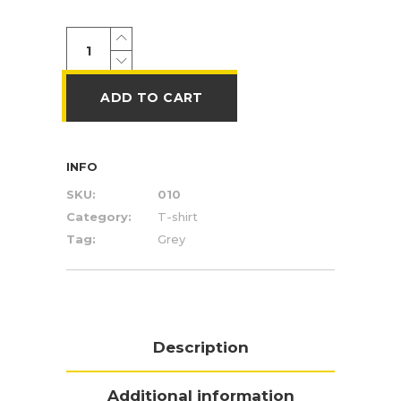
ADD TO CART
INFO
SKU:
010
Category:
T-shirt
Tag:
Grey
Description
Additional information