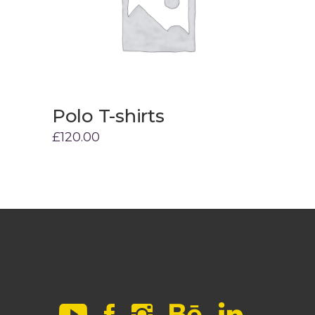
Polo T-shirts
Cla
Add to cart
£
120.00
£
60.